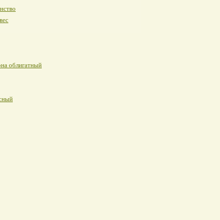
нство
вес
она облигатный
сный