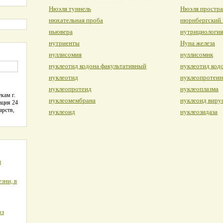
Нюэля туннель
Нюэля простра
нюхательная проба
нюрнбергский 
ньювера
нутрициология
нутриенты
Нуна железа
нуллисомия
нуллисомик
нуклеотид кодона факультативный
нуклеотид код
нуклеотид
нуклеопротеин
нуклеопротеид
нуклеоплазма
кам г.
нуклеомембрана
нуклеоид виру
ация 24
арств,
нуклеоид
нуклеозидаза
я
зни, в
оз