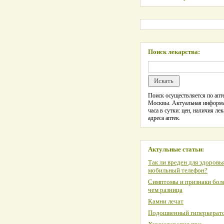
Поиск лекарства:
Поиск осуществляется по апте
Москвы. Актуальная информ
часа в сутки: цен, наличия лек
адреса аптек.
Актульные статьи:
Так ли вреден для здоровь
мобильный телефон?
Симптомы и признаки боле
чем разница
Камни лечат
Подошвенный гиперкерат