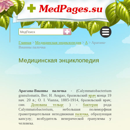
Главная
>
Медицинская энциклопедия
>
А
> Арагана-
Вианны палочка
Медицинская энциклопедия
Арагана-Вианны палочка
- (Calymmatobacterium
granulomatis, Ber; Н. Aragao, бразильский
врач
конца 19
нач. 20 в.; О. I. Vianna, 1885-1914, бразильский врач;
син.
Донована тельце
) -
бактерия
рода
Calymmatobacterium, небольшая полиморфная
грамотрицательная неподвижная
палочка
, образующая
капсулу; возбудитель венерической гранулемы у
человека.