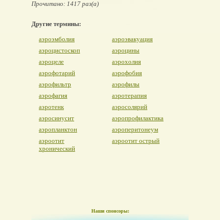
Прочитано: 1417 раз(а)
Другие термины:
аэроэмболия
аэроэвакуация
аэроцистоскоп
аэроцины
аэроцеле
аэрохолия
аэрофотарий
аэрофобия
аэрофильтр
аэрофилы
аэрофагия
аэротерапия
аэротенк
аэросолярий
аэросинусит
аэропрофилактика
аэропланктон
аэроперитонеум
аэроотит
аэроотит острый
хронический
Наши спонсоры: