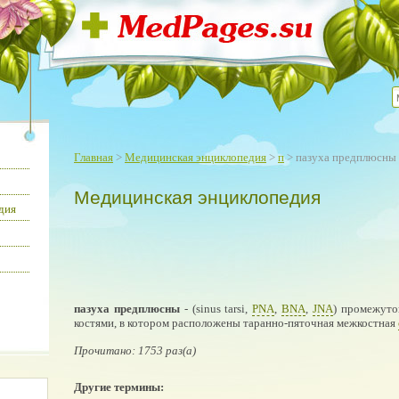
Главная
>
Медицинская энциклопедия
>
п
> пазуха предплюсны
Медицинская энциклопедия
дия
пазуха предплюсны
- (sinus tarsi,
PNA
,
BNA
,
JNA
) промежуто
костями, в котором расположены таранно-пяточная межкостная
Прочитано: 1753 раз(а)
Другие термины: