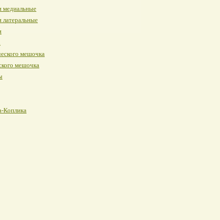
и медиальные
и латеральные
и
а
ческого мешочка
ского мешочка
ы
а-Коплика