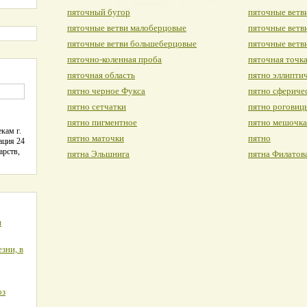
пяточный бугор
пяточные ветв
пяточные ветви малоберцовые
пяточные ветв
пяточные ветви большеберцовые
пяточные ветв
пяточно-коленная проба
пяточная точк
пяточная область
пятно эллипти
пятно черное Фукса
пятно сфериче
пятно сетчатки
пятно роговиц
пятно пигментное
пятно мешочка
кам г.
пятно маточки
пятно
ация 24
арств,
пятна Эльшнига
пятна Филатов
я
зни, в
оз