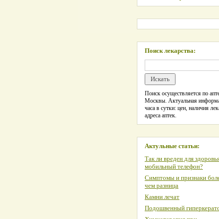
Поиск лекарства:
Поиск осуществляется по апте
Москвы. Актуальная информ
часа в сутки: цен, наличия лек
адреса аптек.
Актульные статьи:
Так ли вреден для здоровь
мобильный телефон?
Симптомы и признаки боле
чем разница
Камни лечат
Подошвенный гиперкерат