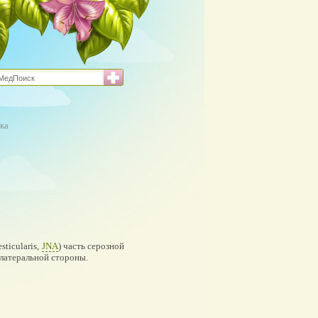
ка
esticularis,
JNA
) часть серозной
 латеральной стороны.