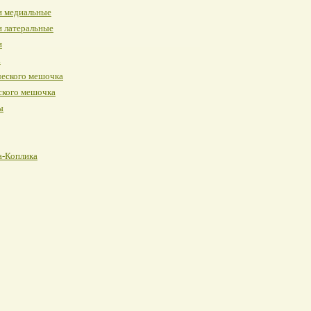
и медиальные
и латеральные
и
а
ческого мешочка
ского мешочка
ы
а-Коплика