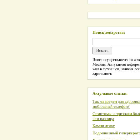
Поиск лекарства:
Поиск осуществляется по апте
Москвы. Актуальная информ
часа в сутки: цен, наличия лек
адреса аптек.
Актульные статьи:
Так ли вреден для здоровь
мобильный телефон?
Симптомы и признаки боле
чем разница
Камни лечат
Подошвенный гиперкерат