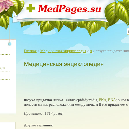
Главная
>
Медицинская энциклопедия
>
п
> пазуха придатка яич
Медицинская энциклопедия
дия
пазуха придатка яичка
- (sinus epididymidis,
PNA
,
BNA
; bursa t
полости яичка, расположенная между яичком II его придатком с
Прочитано: 1817 раз(а)
Другие термины: