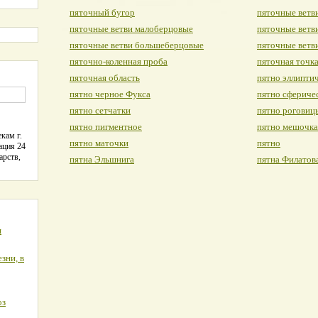
пяточный бугор
пяточные ветв
пяточные ветви малоберцовые
пяточные ветв
пяточные ветви большеберцовые
пяточные ветв
пяточно-коленная проба
пяточная точк
пяточная область
пятно эллипти
пятно черное Фукса
пятно сфериче
пятно сетчатки
пятно роговиц
пятно пигментное
пятно мешочка
кам г.
пятно маточки
пятно
ация 24
арств,
пятна Эльшнига
пятна Филатов
я
зни, в
оз