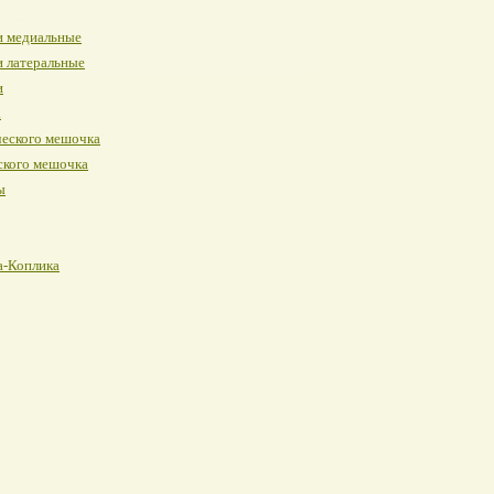
и медиальные
и латеральные
и
а
ческого мешочка
ского мешочка
ы
а-Коплика