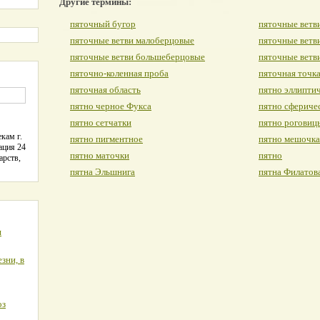
Другие термины:
пяточный бугор
пяточные ветв
пяточные ветви малоберцовые
пяточные ветв
пяточные ветви большеберцовые
пяточные ветв
пяточно-коленная проба
пяточная точк
пяточная область
пятно эллипти
пятно черное Фукса
пятно сфериче
пятно сетчатки
пятно роговиц
кам г.
пятно пигментное
пятно мешочка
ация 24
пятно маточки
пятно
арств,
пятна Эльшнига
пятна Филатов
я
зни, в
оз