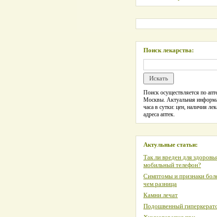
Поиск лекарства:
Поиск осуществляется по апте
Москвы. Актуальная информ
часа в сутки: цен, наличия лек
адреса аптек.
Актульные статьи:
Так ли вреден для здоровь
мобильный телефон?
Симптомы и признаки боле
чем разница
Камни лечат
Подошвенный гиперкерат