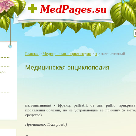
Главная
>
Медицинская энциклопедия
>
п
> паллиативный
Медицинская энциклопедия
дия
паллиативный
- (франц. palliatif, от лат. pallio прикрыв
проявления болезни, но не устраняющий ее причину (о мето
средстве).
Прочитано: 1723 раз(а)