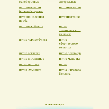
малоберцовые
латеральные
пяточные ветви
пяточные ветви
большеберцовые
пяточно-коленная
пяточная точка
проба
пяточная область
пятно
эллиптического
мешочка
пятно черное Фукса
пятно
сферического
мешочка
пятно сетчатки
пятно роговицы
пятно пигментное
пятно мешочка
пятно маточки
пятно
пятна Эльшнига
пятна Филатова-
Коплика
Наши спонсоры: