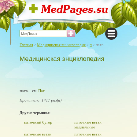
Главная
>
Медицинская энциклопедия
>
п
> пато-
Медицинская энциклопедия
пато-
- см.
Пат-
.
Прочитано: 1417 раз(а)
Другие термины:
пяточный бугор
пяточные ветви
медиальные
пяточные ветви
пяточные ветви