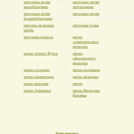
пяточные ветви
пяточные ветви
малоберцовые
латеральные
пяточные ветви
пяточные ветви
большеберцовые
пяточно-коленная
пяточная точка
проба
пяточная область
пятно
эллиптического
мешочка
пятно черное Фукса
пятно
сферического
мешочка
пятно сетчатки
пятно роговицы
пятно пигментное
пятно мешочка
пятно маточки
пятно
пятна Эльшнига
пятна Филатова-
Коплика
Наши спонсоры: