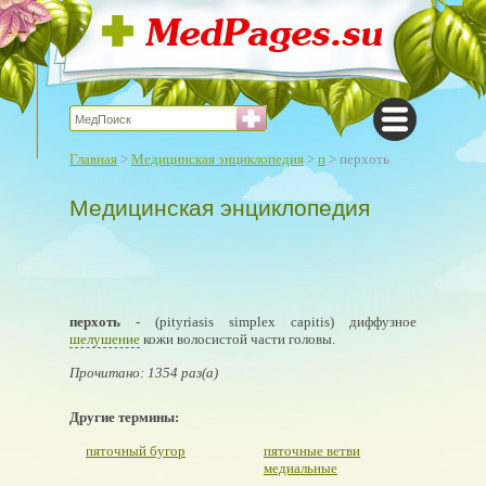
Главная
>
Медицинская энциклопедия
>
п
> перхоть
Медицинская энциклопедия
перхоть
- (pityriasis simplex capitis) диффузное
шелушение
кожи волосистой части головы.
Прочитано: 1354 раз(а)
Другие термины:
пяточный бугор
пяточные ветви
медиальные