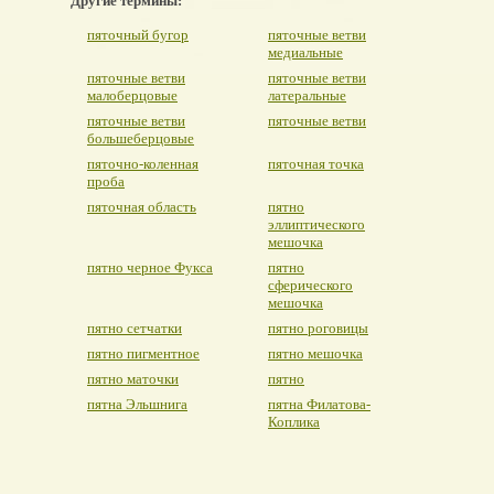
Другие термины:
пяточный бугор
пяточные ветви
медиальные
пяточные ветви
пяточные ветви
малоберцовые
латеральные
пяточные ветви
пяточные ветви
большеберцовые
пяточно-коленная
пяточная точка
проба
пяточная область
пятно
эллиптического
мешочка
пятно черное Фукса
пятно
сферического
мешочка
пятно сетчатки
пятно роговицы
пятно пигментное
пятно мешочка
пятно маточки
пятно
пятна Эльшнига
пятна Филатова-
Коплика