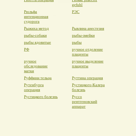
gefuhl
Рюльфа
РЭС
интенционная
судорога
Рыжиха метод
Рывлина анестезия
рыбы-собаки
рыбы-змейки
рыбы ядовитые
рыбы
РФ
ручное отделение
плаценты
ручное
ручное выделение
обследование
плаценты
матки
Руффини тельца
Руттина операция
Рутенбурга
Рустицкого-Калера
операция
болезнь
Рустицкого болезнь
Руссо
рентгеновский
аппарат