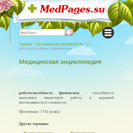
Главная
>
Медицинская энциклопедия
>
р
>
работоспособность физическая
Медицинская энциклопедия
работоспособность физическая
- способность
выполнять мышечную работу в заданной
интенсивности и сложности.
Прочитано: 1741 раз(а)
Другие термины:
Рюотта операция
Рюмке praecox