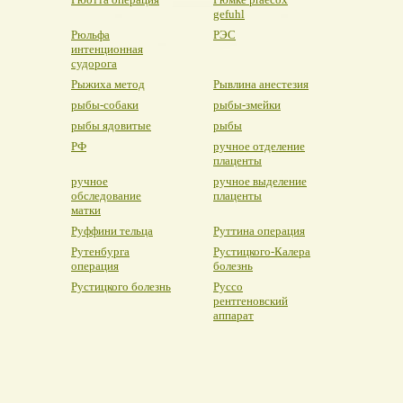
gefuhl
Рюльфа
РЭС
интенционная
судорога
Рыжиха метод
Рывлина анестезия
рыбы-собаки
рыбы-змейки
рыбы ядовитые
рыбы
РФ
ручное отделение
плаценты
ручное
ручное выделение
обследование
плаценты
матки
Руффини тельца
Руттина операция
Рутенбурга
Рустицкого-Калера
операция
болезнь
Рустицкого болезнь
Руссо
рентгеновский
аппарат