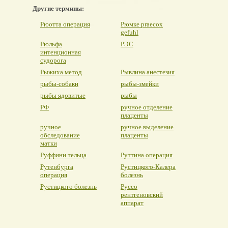
Другие термины:
Рюотта операция
Рюмке praecox
gefuhl
Рюльфа
РЭС
интенционная
судорога
Рыжиха метод
Рывлина анестезия
рыбы-собаки
рыбы-змейки
рыбы ядовитые
рыбы
РФ
ручное отделение
плаценты
ручное
ручное выделение
обследование
плаценты
матки
Руффини тельца
Руттина операция
Рутенбурга
Рустицкого-Калера
операция
болезнь
Рустицкого болезнь
Руссо
рентгеновский
аппарат