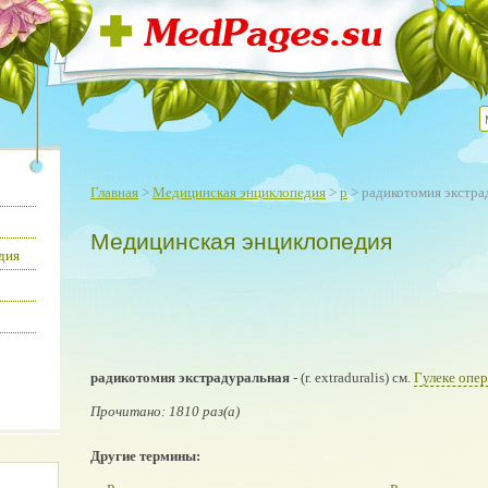
Главная
>
Медицинская энциклопедия
>
р
> радикотомия экстра
Медицинская энциклопедия
дия
радикотомия экстрадуральная
- (r. extraduralis) см.
Гулеке опе
Прочитано: 1810 раз(а)
Другие термины: