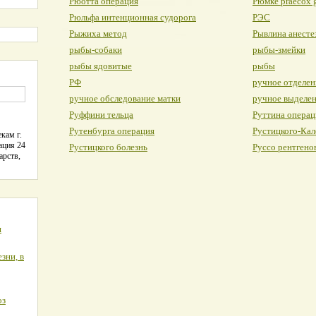
Рюотта операция
Рюмке praecox 
Рюльфа интенционная судорога
РЭС
Рыжиха метод
Рывлина анесте
рыбы-собаки
рыбы-змейки
рыбы ядовитые
рыбы
РФ
ручное отделен
ручное обследование матки
ручное выделе
Руффини тельца
Руттина операц
Рутенбурга операция
Рустицкого-Кал
кам г.
ация 24
Рустицкого болезнь
Руссо рентгено
арств,
я
зни, в
оз