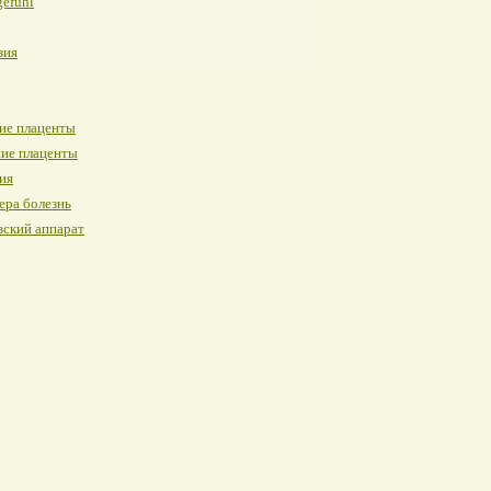
gefuhl
зия
ие плаценты
ние плаценты
ия
ера болезнь
вский аппарат