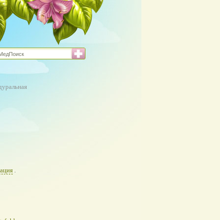
дуральная
рация
.