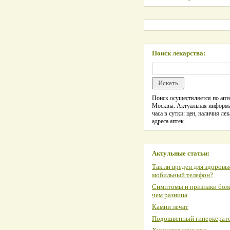
Поиск лекарства:
Поиск осуществляется по апте
Москвы. Актуальная информ
часа в сутки: цен, наличия лек
адреса аптек.
Актульные статьи:
Так ли вреден для здоровь
мобильный телефон?
Симптомы и признаки боле
чем разница
Камни лечат
Подошвенный гиперкерат