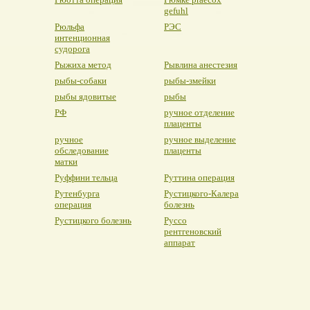
gefuhl
Рюльфа
РЭС
интенционная
судорога
Рыжиха метод
Рывлина анестезия
рыбы-собаки
рыбы-змейки
рыбы ядовитые
рыбы
РФ
ручное отделение
плаценты
ручное
ручное выделение
обследование
плаценты
матки
Руффини тельца
Руттина операция
Рутенбурга
Рустицкого-Калера
операция
болезнь
Рустицкого болезнь
Руссо
рентгеновский
аппарат