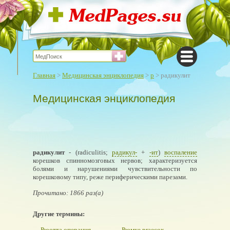
Главная
>
Медицинская энциклопедия
>
р
> радикулит
Медицинская энциклопедия
радикулит
- (radiculitis;
радикул-
+
-ит
)
воспаление
корешков спинномозговых нервов; характеризуется
болями и нарушениями чувствительности по
корешковому типу, реже периферическими парезами.
Прочитано: 1866 раз(а)
Другие термины:
Рюотта операция
Рюмке praecox