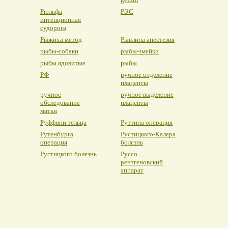
Рюльфа
РЭС
интенционная
судорога
Рыжиха метод
Рывлина анестезия
рыбы-собаки
рыбы-змейки
рыбы ядовитые
рыбы
РФ
ручное отделение
плаценты
ручное
ручное выделение
обследование
плаценты
матки
Руффини тельца
Руттина операция
Рутенбурга
Рустицкого-Калера
операция
болезнь
Рустицкого болезнь
Руссо
рентгеновский
аппарат