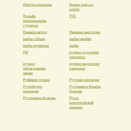
Рюотта операция
Рюмке praecox
gefuhl
Рюльфа
РЭС
интенционная
судорога
Рыжиха метод
Рывлина анестезия
рыбы-собаки
рыбы-змейки
рыбы ядовитые
рыбы
РФ
ручное отделение
плаценты
ручное
ручное выделение
обследование
плаценты
матки
Руффини тельца
Руттина операция
Рутенбурга
Рустицкого-Калера
операция
болезнь
Рустицкого болезнь
Руссо
рентгеновский
аппарат