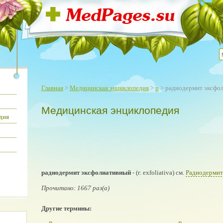
Главная
>
Медицинская энциклопедия
>
р
> радиодермит эксфо
Медицинская энциклопедия
дия
радиодермит эксфолиативный
- (г. exfoliativa) см.
Радиодермит
Прочитано: 1667 раз(а)
Другие термины: