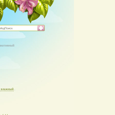
лиативный
 влажный
.