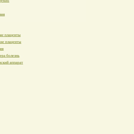
gefuhl
зия
ие плаценты
ние плаценты
ия
ера болезнь
вский аппарат