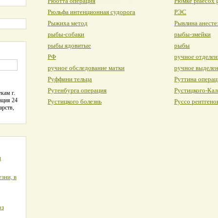
Рюотта операция
Рюмке praecox 
Рюльфа интенционная судорога
РЭС
Рыжиха метод
Рывлина анесте
рыбы-собаки
рыбы-змейки
рыбы ядовитые
рыбы
РФ
ручное отделен
ручное обследование матки
ручное выделе
Руффини тельца
Руттина операц
Рутенбурга операция
Рустицкого-Кал
кам г.
ация 24
Рустицкого болезнь
Руссо рентгено
арств,
я
зни, в
оз