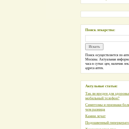
Поиск лекарства:
Поиск осуществляется по апте
Москвы. Актуальная информ
часа в сутки: цен, наличия лек
адреса аптек.
Актульные статьи:
Так ли вреден для здоровь
мобильный телефон?
Симптомы и признаки боле
чем разница
Камни лечат
Подошвенный гиперкерат