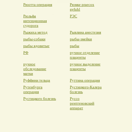
Рюотта операция
Рюмке praecox
gefuhl
Рюльфа
РЭС
интенционная
судорога
Рыжиха метод
Рывлина анестезия
рыбы-собаки
рыбы-змейки
рыбы ядовитые
рыбы
РФ
ручное отделение
плаценты
ручное
ручное выделение
обследование
плаценты
матки
Руффини тельца
Руттина операция
Рутенбурга
Рустицкого-Калера
операция
болезнь
Рустицкого болезнь
Руссо
рентгеновский
аппарат