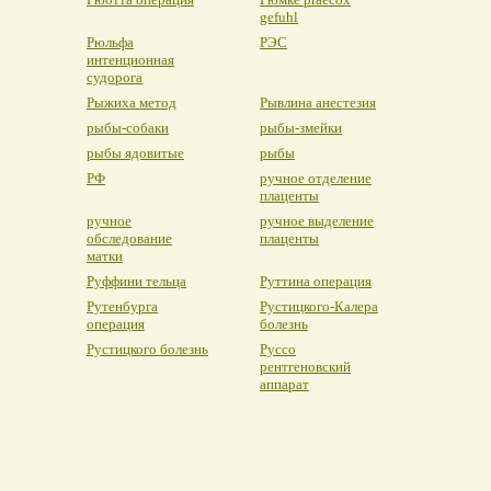
gefuhl
Рюльфа
РЭС
интенционная
судорога
Рыжиха метод
Рывлина анестезия
рыбы-собаки
рыбы-змейки
рыбы ядовитые
рыбы
РФ
ручное отделение
плаценты
ручное
ручное выделение
обследование
плаценты
матки
Руффини тельца
Руттина операция
Рутенбурга
Рустицкого-Калера
операция
болезнь
Рустицкого болезнь
Руссо
рентгеновский
аппарат