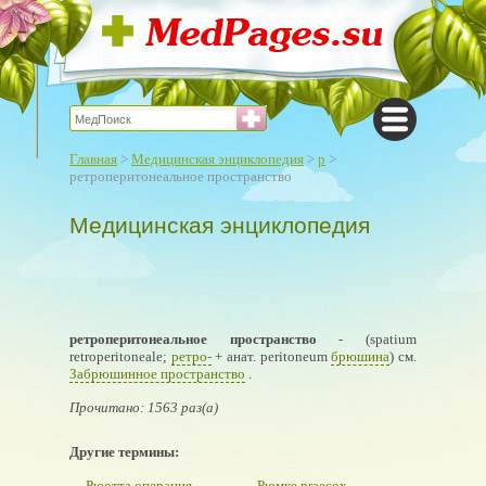
Главная
>
Медицинская энциклопедия
>
р
>
ретроперитонеальное пространство
Медицинская энциклопедия
ретроперитонеальное пространство
- (spatium
retroperitoneale;
ретро-
+ анат. peritoneum
брюшина
) см.
Забрюшинное пространство
.
Прочитано: 1563 раз(а)
Другие термины:
Рюотта операция
Рюмке praecox