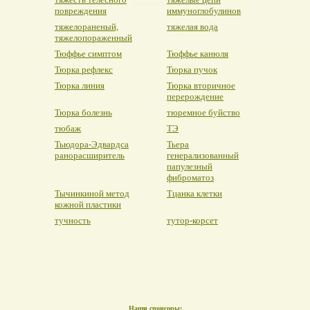
повреждения
иммуноглобулинов
тяжелораненый,
тяжелая вода
тяжелопораженный
Тюффье симптом
Тюффье канюля
Тюрка рефлекс
Тюрка пучок
Тюрка линия
Тюрка вторичное
перерождение
Тюрка болезнь
тюремное буйство
тюбаж
ТЭ
Тьюдора-Эдвардса
Тьера
ранорасширитель
генерализованный
папулезный
фиброматоз
Тычинкиной метод
Тцанка клетки
кожной пластики
тучность
тутор-корсет
Наши спонсоры: