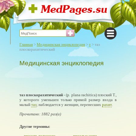
Главная
>
Медицинская энциклопедия
>
т
> таз
плоскорахитический
Медицинская энциклопедия
таз плоскорахитический
- (р. plana rachitica) плоский Т.,
у которого уменьшен только прямой размер входа в
малый
таз
; наблюдается у женщин, перенесших
рахит
.
Прочитано: 1882 раз(а)
Другие термины:
тяжесть телесного
тяжелые цепи