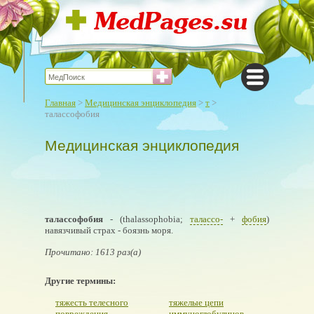
Главная
>
Медицинская энциклопедия
>
т
>
талассофобия
Медицинская энциклопедия
талассофобия
- (thalassophobia;
талассо-
+
фобия
)
навязчивый страх - боязнь моря.
Прочитано: 1613 раз(а)
Другие термины:
тяжесть телесного
тяжелые цепи
повреждения
иммуноглобулинов