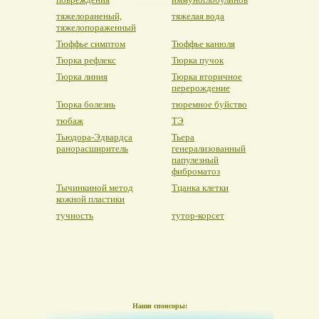
тяжелораненый,
тяжелая вода
тяжелопораженный
Тюффье симптом
Тюффье канюля
Тюрка рефлекс
Тюрка пучок
Тюрка линия
Тюрка вторичное
перерождение
Тюрка болезнь
тюремное буйство
тюбаж
ТЭ
Тьюдора-Эдвардса
Тьера
ранорасширитель
генерализованный
папулезный
фиброматоз
Тычинкиной метод
Тцанка клетки
кожной пластики
тучность
тутор-корсет
Наши спонсоры: