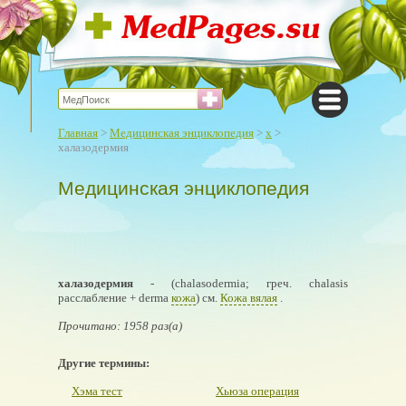
Главная
>
Медицинская энциклопедия
>
х
>
халазодермия
Медицинская энциклопедия
халазодермия
- (chalasodermia; греч. chalasis
расслабление + derma
кожа
) см.
Кожа вялая
.
Прочитано: 1958 раз(а)
Другие термины:
Хэма тест
Хьюза операция