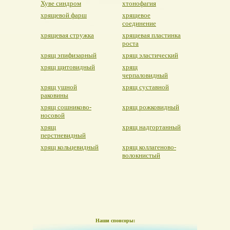
Хуве синдром
хтонофагия
хрящевой фарш
хрящевое
соединение
хрящевая стружка
хрящевая пластинка
роста
хрящ эпифизарный
хрящ эластический
хрящ щитовидный
хрящ
черпаловидный
хрящ ушной
хрящ суставной
раковины
хрящ сошниково-
хрящ рожковидный
носовой
хрящ
хрящ надгортанный
перстневидный
хрящ кольцевидный
хрящ коллагеново-
волокнистый
Наши спонсоры: