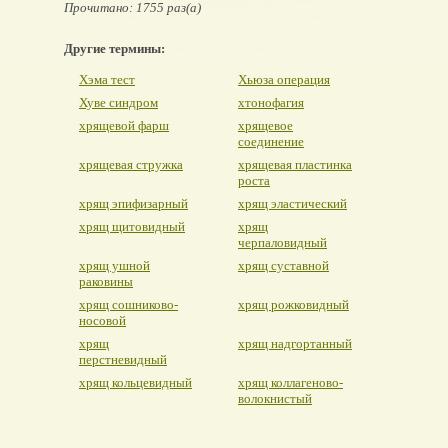
Прочитано: 1755 раз(а)
Другие термины:
Хэма тест
Хьюза операция
Хуве синдром
хтонофагия
хрящевой фарш
хрящевое
соединение
хрящевая стружка
хрящевая пластинка
роста
хрящ эпифизарный
хрящ эластический
хрящ щитовидный
хрящ
черпаловидный
хрящ ушной
хрящ суставной
раковины
хрящ сошниково-
хрящ рожковидный
носовой
хрящ
хрящ надгортанный
перстневидный
хрящ кольцевидный
хрящ коллагеново-
волокнистый