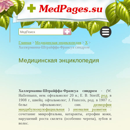
Главная
>
Медицинская энциклопедия
>
Х
>
Халлерманна-Штрайффа-Франсуа синдром
Медицинская энциклопедия
Халлерманна-Штрайффа-Франсуа синдром
- (W.
Hallermann, нем. офтальмолог 20 в.; Е. В. Streiff,
род
. в
1908 г., швейц. офтальмолог; J. Francois, род. в 1907 г.,
бельг. офтальмолог; син.
дизморфия
мандибулоокулофациальная
)
аномалия развития
:
сочетание микрофтальма, катаракты, атрофии кожи,
нарушений роста скелета (особенно черепа), зубов и
волос.