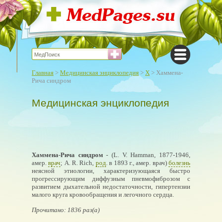
Главная
>
Медицинская энциклопедия
>
Х
> Хаммена-
Рича синдром
Медицинская энциклопедия
Хаммена-Рича синдром
- (L. V. Hamman, 1877-1946,
амер.
врач
; A. R. Rich,
род
. в 1893 г., амер. врач)
болезнь
неясной этиологии, характеризующаяся быстро
прогрессирующим диффузным пневмофиброзом с
развитием дыхательной недостаточности, гипертензии
малого круга кровообращения и легочного сердца.
Прочитано: 1836 раз(а)