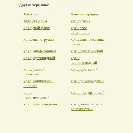
Другие термины:
Хэма тест
Хьюза операция
Хуве синдром
хтонофагия
хрящевой фарш
хрящевое
соединение
хрящевая стружка
хрящевая пластинка
роста
хрящ эпифизарный
хрящ эластический
хрящ щитовидный
хрящ
черпаловидный
хрящ ушной
хрящ суставной
раковины
хрящ сошниково-
хрящ рожковидный
носовой
хрящ
хрящ надгортанный
перстневидный
хрящ кольцевидный
хрящ коллагеново-
волокнистый