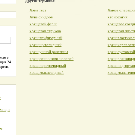
Другие термины:
Хэма тест
Хьюза операци
Хуве синдром
хтонофагия
хрящевой фарш
хрящевое соед
хрящевая стружка
хрящевая пласт
хрящ эпифизарный
хрящ эластичес
хрящ щитовидный
хрящ черпалов
хрящ ушной раковины
хрящ суставной
кам г.
хрящ сошниково-носовой
хрящ рожковид
ация 24
хрящ перстневидный
хрящ надгорта
арств,
хрящ кольцевидный
хрящ коллагено
я
зни, в
оз