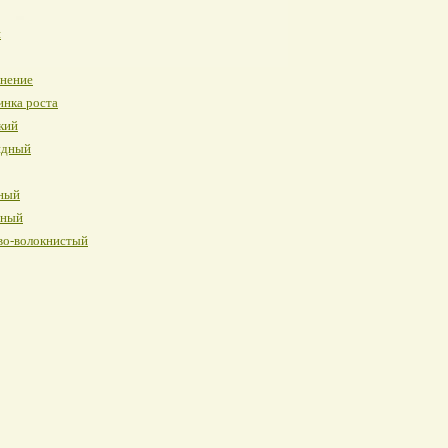
я
инение
инка роста
кий
идный
ный
нный
во-волокнистый