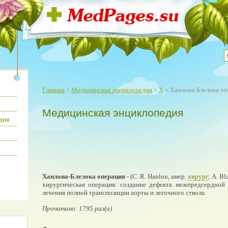
Главная
>
Медицинская энциклопедия
>
Х
> Ханлона-Блелока оп
Медицинская энциклопедия
дия
Ханлона-Блелока операция
- (С. R. Hanlon, амер.
хирург
; A. B
хирургическая операция: создание дефекта межпредсердной 
лечения полной транспозиции аорты и легочного ствола.
Прочитано: 1795 раз(а)