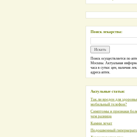
Поиск лекарства:
Поиск осуществляется по апте
Москвы. Актуальная информ
часа в сутки: цен, наличия лек
адреса аптек.
Актульные статьи:
Так ли вреден для здоровь
мобильный телефон?
Симптомы и признаки боле
чем разница
Камни лечат
Подошвенный гиперкерат