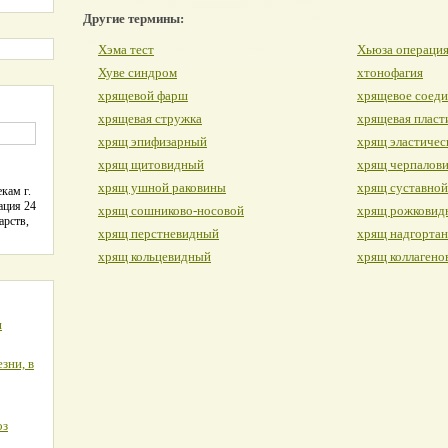
Другие термины:
Хэма тест
Хьюза операци
Хуве синдром
хтонофагия
хрящевой фарш
хрящевое соед
хрящевая стружка
хрящевая пласт
хрящ эпифизарный
хрящ эластичес
хрящ щитовидный
хрящ черпалов
хрящ ушной раковины
хрящ суставной
кам г.
ация 24
хрящ сошниково-носовой
хрящ рожковид
арств,
хрящ перстневидный
хрящ надгорта
хрящ кольцевидный
хрящ коллагено
я
зни, в
оз