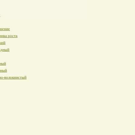
я
инение
инка роста
кий
идный
ный
нный
во-волокнистый