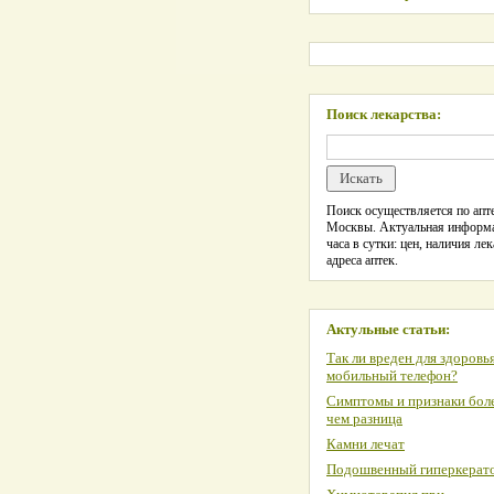
Поиск лекарства:
Поиск осуществляется по апте
Москвы. Актуальная информ
часа в сутки: цен, наличия лек
адреса аптек.
Актульные статьи:
Так ли вреден для здоровь
мобильный телефон?
Симптомы и признаки боле
чем разница
Камни лечат
Подошвенный гиперкерат