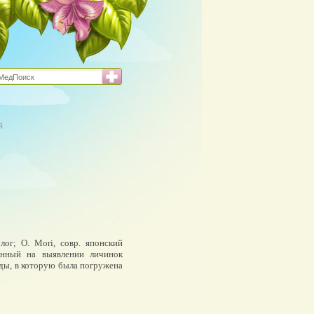
д
лог; О. Mori, совр. японский
ванный на выявлении личинок
оды, в которую была погружена