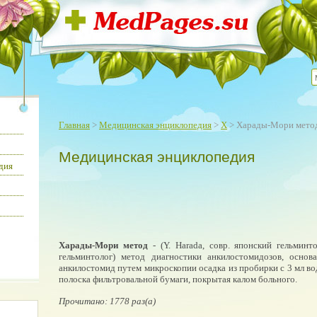
Главная
>
Медицинская энциклопедия
>
Х
> Харады-Мори мето
Медицинская энциклопедия
дия
Харады-Мори метод
- (Y. Harada, совр. японский гельминто
гельминтолог) метод диагностики анкилостомидозов, осно
анкилостомид путем микроскопии осадка из пробирки с 3 мл в
полоска фильтровальной бумаги, покрытая калом больного.
Прочитано: 1778 раз(а)