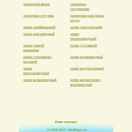
хрящевой фарш
хрящевое
соединение
хрящевая стружка
хрящевая пластинка
роста
хрящ эпифизарный
хрящ эластический
хрящ щитовидный
хрящ
черпаловидный
хрящ ушной
хрящ суставной
раковины
хрящ сошниково-
хрящ рожковидный
носовой
хрящ
хрящ надгортанный
перстневидный
хрящ кольцевидный
хрящ коллагеново-
волокнистый
Наши спонсоры:
© 2008-2015 «MedPages.su»