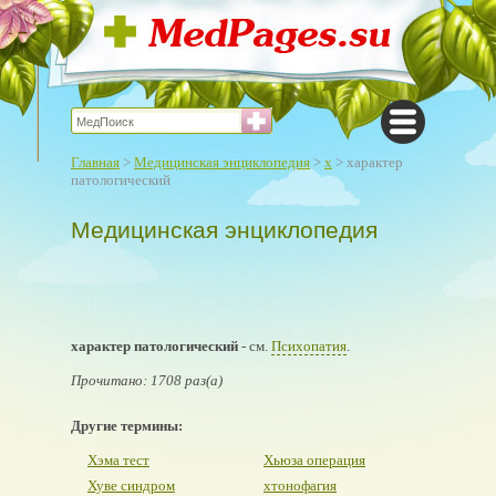
Главная
>
Медицинская энциклопедия
>
х
> характер
патологический
Медицинская энциклопедия
характер патологический
- см.
Психопатия
.
Прочитано: 1708 раз(а)
Другие термины:
Хэма тест
Хьюза операция
Хуве синдром
хтонофагия