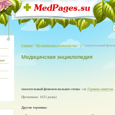
Главная
>
Медицинская энциклопедия
>
х
> хватательный феном
Медицинская энциклопедия
дия
хватательный феномен пальцев стопы
- см.
Германа симптом
.
Прочитано: 1651 раз(а)
Другие термины: