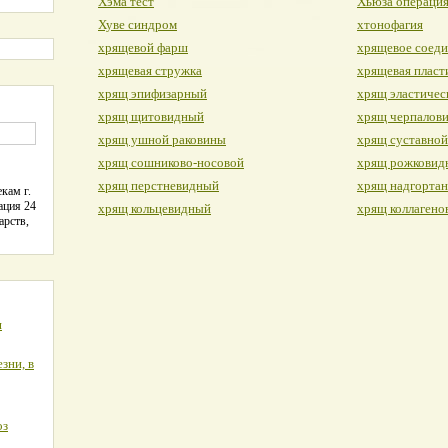
Хэма тест
Хьюза операци
Хуве синдром
хтонофагия
хрящевой фарш
хрящевое соед
хрящевая стружка
хрящевая пласт
хрящ эпифизарный
хрящ эластичес
хрящ щитовидный
хрящ черпалов
хрящ ушной раковины
хрящ суставной
хрящ сошниково-носовой
хрящ рожковид
хрящ перстневидный
хрящ надгорта
кам г.
ация 24
хрящ кольцевидный
хрящ коллагено
арств,
я
зни, в
оз