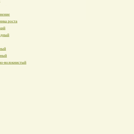
я
инение
инка роста
кий
идный
ный
нный
во-волокнистый