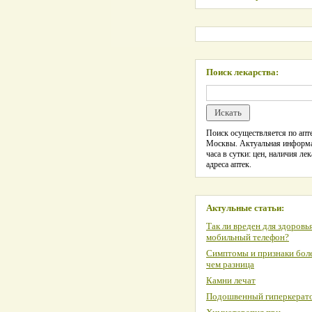
Поиск лекарства:
Поиск осуществляется по апте
Москвы. Актуальная информ
часа в сутки: цен, наличия лек
адреса аптек.
Актульные статьи:
Так ли вреден для здоровь
мобильный телефон?
Симптомы и признаки боле
чем разница
Камни лечат
Подошвенный гиперкерат