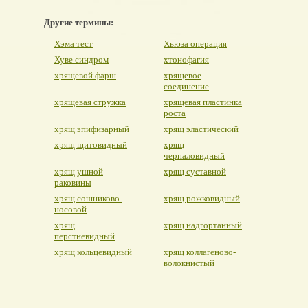
Другие термины:
Хэма тест
Хьюза операция
Хуве синдром
хтонофагия
хрящевой фарш
хрящевое
соединение
хрящевая стружка
хрящевая пластинка
роста
хрящ эпифизарный
хрящ эластический
хрящ щитовидный
хрящ
черпаловидный
хрящ ушной
хрящ суставной
раковины
хрящ сошниково-
хрящ рожковидный
носовой
хрящ
хрящ надгортанный
перстневидный
хрящ кольцевидный
хрящ коллагеново-
волокнистый