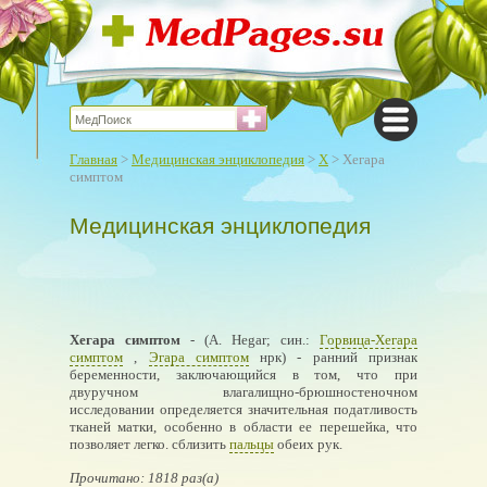
Главная
>
Медицинская энциклопедия
>
Х
> Хегара
симптом
Медицинская энциклопедия
Хегара симптом
- (А. Hegar; син.:
Горвица-Хегара
симптом
,
Эгара симптом
нрк) - ранний признак
беременности, заключающийся в том, что при
двуручном влагалищно-брюшностеночном
исследовании определяется значительная податливость
тканей матки, особенно в области ее перешейка, что
позволяет легко. сблизить
пальцы
обеих рук.
Прочитано: 1818 раз(а)