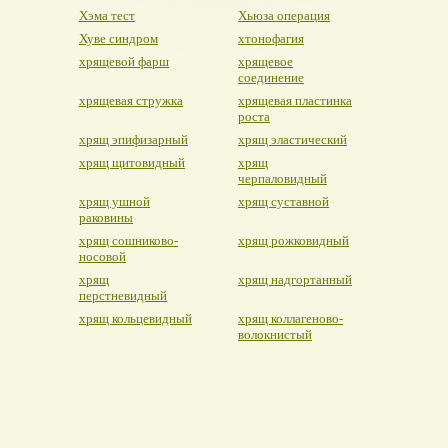
Хэма тест
Хьюза операция
Хуве синдром
хтонофагия
хрящевой фарш
хрящевое
соединение
хрящевая стружка
хрящевая пластинка
роста
хрящ эпифизарный
хрящ эластический
хрящ щитовидный
хрящ
черпаловидный
хрящ ушной
хрящ суставной
раковины
хрящ сошниково-
хрящ рожковидный
носовой
хрящ
хрящ надгортанный
перстневидный
хрящ кольцевидный
хрящ коллагеново-
волокнистый