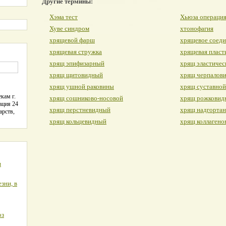
Другие термины:
Хэма тест
Хьюза операци
Хуве синдром
хтонофагия
хрящевой фарш
хрящевое соед
хрящевая стружка
хрящевая пласт
хрящ эпифизарный
хрящ эластичес
хрящ щитовидный
хрящ черпалов
хрящ ушной раковины
хрящ суставной
кам г.
хрящ сошниково-носовой
хрящ рожковид
ация 24
хрящ перстневидный
хрящ надгорта
арств,
хрящ кольцевидный
хрящ коллагено
я
зни, в
оз