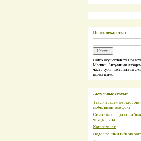
Поиск лекарства:
Поиск осуществляется по апте
Москвы. Актуальная информ
часа в сутки: цен, наличия лек
адреса аптек.
Актульные статьи:
Так ли вреден для здоровь
мобильный телефон?
Симптомы и признаки боле
чем разница
Камни лечат
Подошвенный гиперкерат