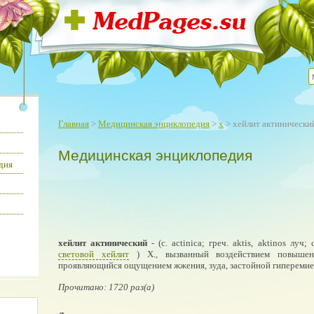
Главная
>
Медицинская энциклопедия
>
х
> хейлит актинически
Медицинская энциклопедия
дия
хейлит актинический
- (с. actinica; греч. aktis, aktinos луч;
световой хейлит
) Х., вызванный воздействием повышен
проявляющийся ощущением жжения, зуда, застойной гиперемие
Прочитано: 1720 раз(а)