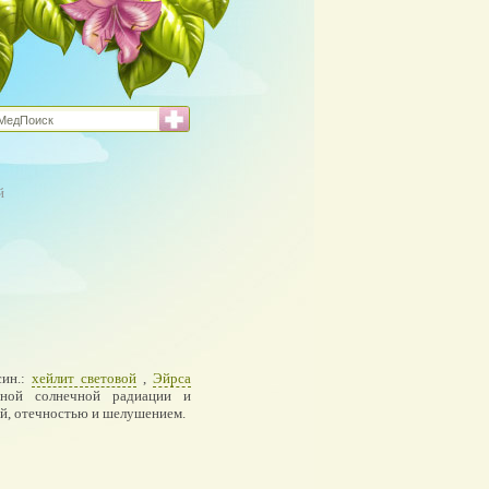
й
 син.:
хейлит световой
,
Эйрса
ной солнечной радиации и
й, отечностью и шелушением.