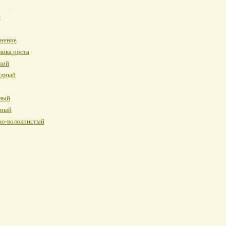
я
инение
инка роста
кий
идный
ный
нный
во-волокнистый