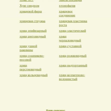
Хуве синдром
хтонофагия
хрящевой фарш
хрящевое
соединение
хрящевая стружка
хрящевая пластинка
роста
хрящ эпифизарный
хрящ эластический
хрящ щитовидный
хрящ
черпаловидный
хрящ ушной
хрящ суставной
раковины
хрящ сошниково-
хрящ рожковидный
носовой
хрящ
хрящ надгортанный
перстневидный
хрящ кольцевидный
хрящ коллагеново-
волокнистый
Наши спонсоры: