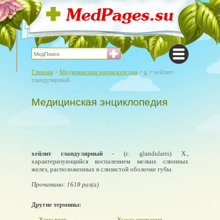
Главная
>
Медицинская энциклопедия
>
х
> хейлит
гландулярный
Медицинская энциклопедия
хейлит гландулярный
- (с. glandularis) Х.,
характеризующийся воспалением мелких слюнных
желез, расположенных в слизистой оболочке губы.
Прочитано: 1618 раз(а)
Другие термины:
Хэма тест
Хьюза операция