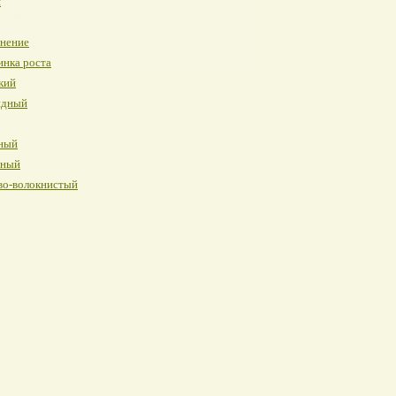
я
инение
инка роста
кий
идный
ный
нный
во-волокнистый