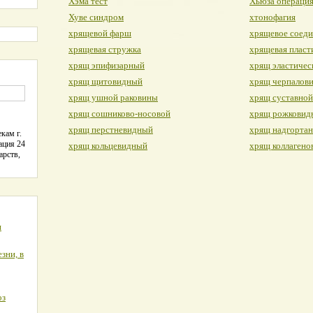
Хэма тест
Хьюза операци
Хуве синдром
хтонофагия
хрящевой фарш
хрящевое соед
хрящевая стружка
хрящевая пласт
хрящ эпифизарный
хрящ эластичес
хрящ щитовидный
хрящ черпалов
хрящ ушной раковины
хрящ суставной
хрящ сошниково-носовой
хрящ рожковид
хрящ перстневидный
хрящ надгорта
кам г.
ация 24
хрящ кольцевидный
хрящ коллагено
арств,
я
зни, в
оз