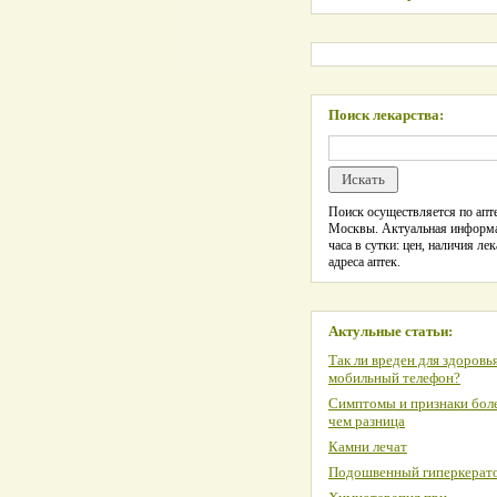
Поиск лекарства:
Поиск осуществляется по апте
Москвы. Актуальная информ
часа в сутки: цен, наличия лек
адреса аптек.
Актульные статьи:
Так ли вреден для здоровь
мобильный телефон?
Симптомы и признаки боле
чем разница
Камни лечат
Подошвенный гиперкерат