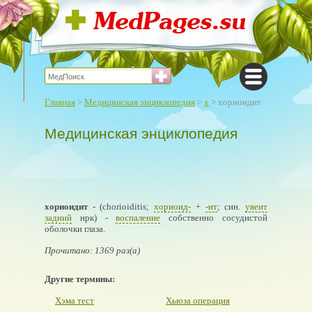
Главная
>
Медицинская энциклопедия
>
х
> хориоидит
Медицинская энциклопедия
хориоидит
- (chorioiditis;
хориоид-
+
-ит
; син.
увеит
задний
нрк) -
воспаление
собственно сосудистой
оболочки глаза.
Прочитано: 1369 раз(а)
Другие термины:
Хэма тест
Хьюза операция