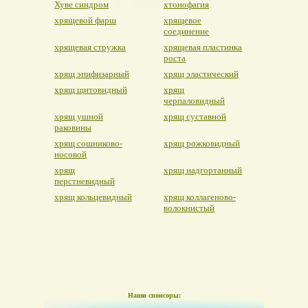
Хуве синдром
хтонофагия
хрящевой фарш
хрящевое
соединение
хрящевая стружка
хрящевая пластинка
роста
хрящ эпифизарный
хрящ эластический
хрящ щитовидный
хрящ
черпаловидный
хрящ ушной
хрящ суставной
раковины
хрящ сошниково-
хрящ рожковидный
носовой
хрящ
хрящ надгортанный
перстневидный
хрящ кольцевидный
хрящ коллагеново-
волокнистый
Наши спонсоры: