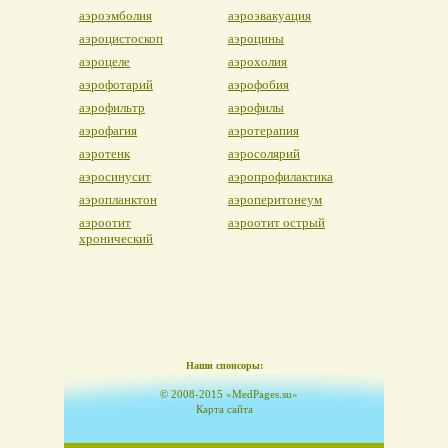
аэроэмболия
аэроэвакуация
аэроцистоскоп
аэроцины
аэроцеле
аэрохолия
аэрофотарий
аэрофобия
аэрофильтр
аэрофилы
аэрофагия
аэротерапия
аэротенк
аэросолярий
аэросинусит
аэропрофилактика
аэропланктон
аэроперитонеум
аэроотит
аэроотит острый
хронический
Наши спонсоры:
© 2008-2015 «MedPages.su»
Карта сайта