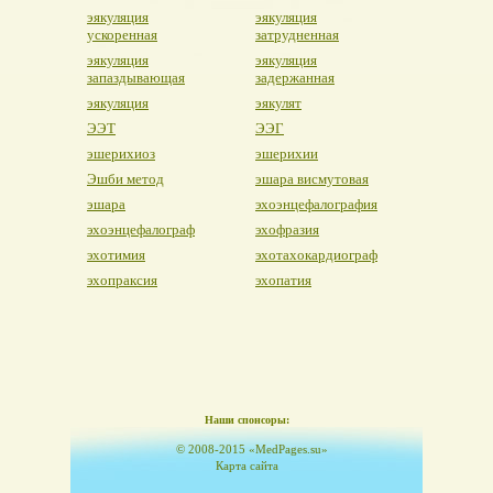
эякуляция
эякуляция
ускоренная
затрудненная
эякуляция
эякуляция
запаздывающая
задержанная
эякуляция
эякулят
ЭЭТ
ЭЭГ
эшерихиоз
эшерихии
Эшби метод
эшара висмутовая
эшара
эхоэнцефалография
эхоэнцефалограф
эхофразия
эхотимия
эхотахокардиограф
эхопраксия
эхопатия
Наши спонсоры:
© 2008-2015 «MedPages.su»
Карта сайта