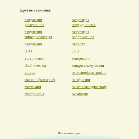
Другие термины:
эякуляция
эякуляция
ускоренная
затрудненная
эякуляция
эякуляция
запаздывающая
задержанная
эякуляция
эякулят
ЭЭТ
ЭЭГ
эшерихиоз
эшерихии
Эшби метод
эшара висмутовая
эшара
эхоэнцефалография
эхоэнцефалограф
эхофразия
эхотимия
эхотахокардиограф
эхопраксия
эхопатия
Наши спонсоры: