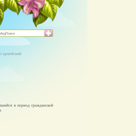
т армейский
вавшийся в период гражданской
.