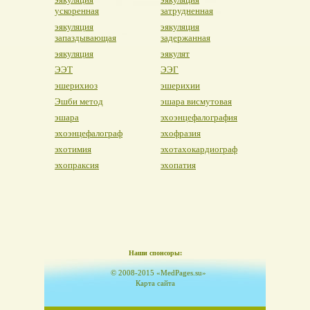
ускоренная
затрудненная
эякуляция
эякуляция
запаздывающая
задержанная
эякуляция
эякулят
ЭЭТ
ЭЭГ
эшерихиоз
эшерихии
Эшби метод
эшара висмутовая
эшара
эхоэнцефалография
эхоэнцефалограф
эхофразия
эхотимия
эхотахокардиограф
эхопраксия
эхопатия
Наши спонсоры:
© 2008-2015 «MedPages.su»
Карта сайта