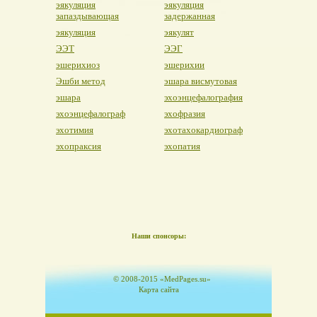
эякуляция
эякуляция
запаздывающая
задержанная
эякуляция
эякулят
ЭЭТ
ЭЭГ
эшерихиоз
эшерихии
Эшби метод
эшара висмутовая
эшара
эхоэнцефалография
эхоэнцефалограф
эхофразия
эхотимия
эхотахокардиограф
эхопраксия
эхопатия
Наши спонсоры:
© 2008-2015 «MedPages.su»
Карта сайта