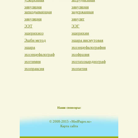
эякуляция
эякуляция
запаздывающая
задержанная
эякуляция
эякулят
ЭЭТ
ЭЭГ
эшерихиоз
эшерихии
Эшби метод
эшара висмутовая
эшара
эхоэнцефалография
эхоэнцефалограф
эхофразия
эхотимия
эхотахокардиограф
эхопраксия
эхопатия
Наши спонсоры:
© 2008-2015 «MedPages.su»
Карта сайта