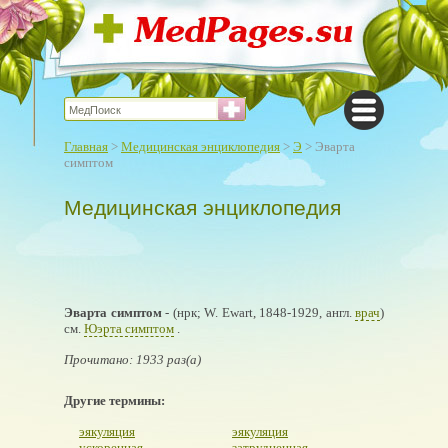
Главная
>
Медицинская энциклопедия
>
Э
> Эварта
симптом
Медицинская энциклопедия
Эварта симптом
- (нрк; W. Ewart, 1848-1929, англ.
врач
)
см.
Юэрта симптом
.
Прочитано: 1933 раз(а)
Другие термины:
эякуляция
эякуляция
ускоренная
затрудненная