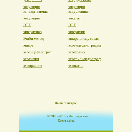
эякуляция
эякуляция
запаздывающая
задержанная
эякуляция
эякулят
ЭЭТ
ЭЭГ
эшерихиоз
эшерихии
Эшби метод
эшара висмутовая
эшара
эхоэнцефалография
эхоэнцефалограф
эхофразия
эхотимия
эхотахокардиограф
эхопраксия
эхопатия
Наши спонсоры:
© 2008-2015 «MedPages.su»
Карта сайта