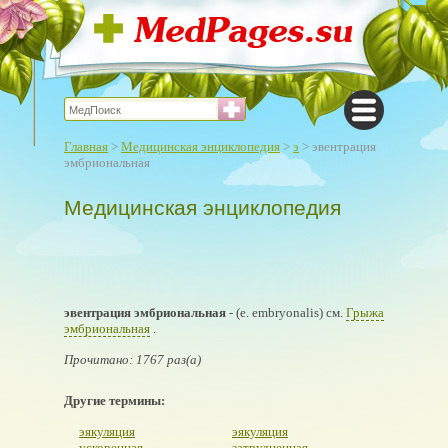
Главная
>
Медицинская энциклопедия
>
э
> эвентрация
эмбриональная
Медицинская энциклопедия
эвентрация эмбриональная
- (е. embryonalis) см.
Грыжа
эмбриональная
.
Прочитано: 1767 раз(а)
Другие термины:
эякуляция
эякуляция
ускоренная
затрудненная