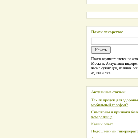
Поиск лекарства:
Поиск осуществляется по апте
Москвы. Актуальная информ
часа в сутки: цен, наличия лек
адреса аптек.
Актульные статьи:
Так ли вреден для здоровь
мобильный телефон?
Симптомы и признаки боле
чем разница
Камни лечат
Подошвенный гиперкерат