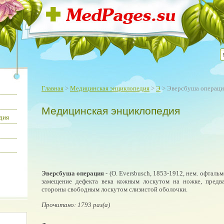
Главная
>
Медицинская энциклопедия
>
Э
> Эверсбуша операци
Медицинская энциклопедия
дия
Эверсбуша операция
- (O. Eversbusch, 1853-1912, нем. офталь
замещение дефекта века кожным лоскутом на ножке, предв
стороны свободным лоскутом слизистой оболочки.
Прочитано: 1793 раз(а)