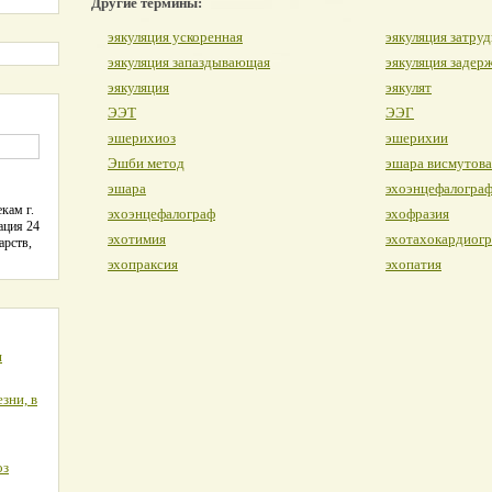
Другие термины:
эякуляция ускоренная
эякуляция затру
эякуляция запаздывающая
эякуляция задер
эякуляция
эякулят
ЭЭТ
ЭЭГ
эшерихиоз
эшерихии
Эшби метод
эшара висмутова
эшара
эхоэнцефалогра
кам г.
эхоэнцефалограф
эхофразия
ация 24
эхотимия
эхотахокардиог
арств,
эхопраксия
эхопатия
я
зни, в
оз