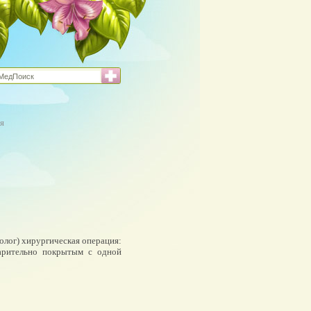
я
молог) хирургическая операция:
арительно покрытым с одной