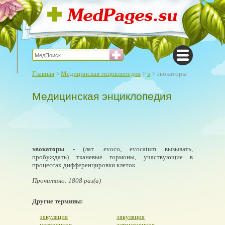
Главная
>
Медицинская энциклопедия
>
э
> эвокаторы
Медицинская энциклопедия
эвокаторы
- (лат. evoco, evocatum вызывать,
пробуждать) тканевые гормоны, участвующие в
процессах дифференцировки клеток.
Прочитано: 1808 раз(а)
Другие термины:
эякуляция
эякуляция
ускоренная
затрудненная