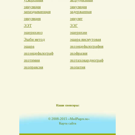
эякуляция
эякуляция
запаздывающая
задержанная
эякуляция
эякулят
ЭЭТ
ЭЭГ
эшерихиоз
эшерихии
Эшби метод
эшара висмутовая
эшара
эхоэнцефалография
эхоэнцефалограф
эхофразия
эхотимия
эхотахокардиограф
эхопраксия
эхопатия
Наши спонсоры:
© 2008-2015 «MedPages.su»
Карта сайта