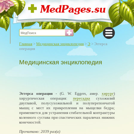
Главная
>
Медицинская энциклопедия
>
Э
> Эггерса
операция
Медицинская энциклопедия
Эггерса операция
- (G. W. Eggers, амер.
хирург
)
хирургическая операция:
пересадка
сухожилий
двуглавой, полусухожильной и полуперепончатой
мышц с мест их прикрепления на мыщелки бедра;
применяется для устранения сгибательной контрактуры
коленного сустава при спастических параличах нижних
конечностей.
Прочитано: 2039 раз(а)