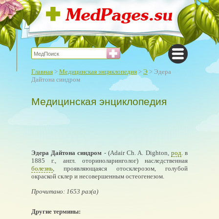
Главная
>
Медицинская энциклопедия
>
Э
> Эдера
Дайтона синдром
Медицинская энциклопедия
Эдера Дайтона синдром
- (Adair Ch. A. Dighton,
род
. в
1885 г., англ. оториноларинголог) наследственная
болезнь
, проявляющаяся отосклерозом, голубой
окраской склер и несовершенным остеогенезом.
Прочитано: 1653 раз(а)
Другие термины: