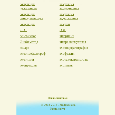
эякуляция
эякуляция
ускоренная
затрудненная
эякуляция
эякуляция
запаздывающая
задержанная
эякуляция
эякулят
ЭЭТ
ЭЭГ
эшерихиоз
эшерихии
Эшби метод
эшара висмутовая
эшара
эхоэнцефалография
эхоэнцефалограф
эхофразия
эхотимия
эхотахокардиограф
эхопраксия
эхопатия
Наши спонсоры:
© 2008-2015 «MedPages.su»
Карта сайта