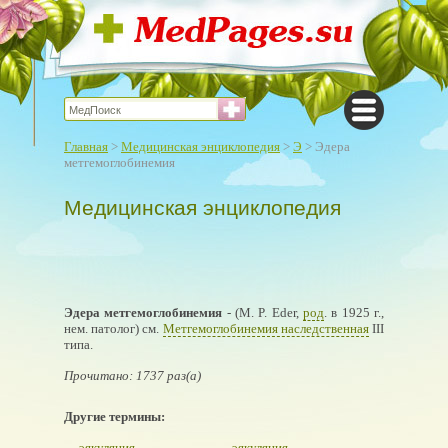
Главная
>
Медицинская энциклопедия
>
Э
> Эдера
метгемоглобинемия
Медицинская энциклопедия
Эдера метгемоглобинемия
- (М. P. Eder,
род
. в 1925 г.,
нем. патолог) см.
Метгемоглобинемия наследственная
III
типа.
Прочитано: 1737 раз(а)
Другие термины:
эякуляция
эякуляция