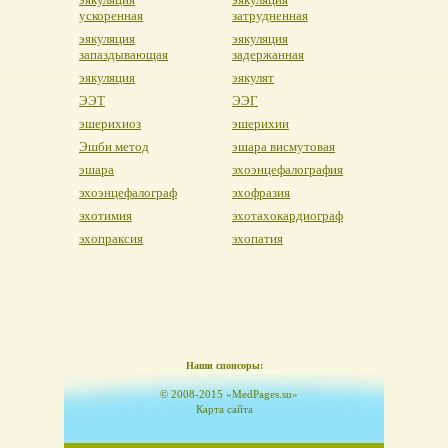
ускоренная
затрудненная
эякуляция
эякуляция
запаздывающая
задержанная
эякуляция
эякулят
ЭЭТ
ЭЭГ
эшерихиоз
эшерихии
Эшби метод
эшара висмутовая
эшара
эхоэнцефалография
эхоэнцефалограф
эхофразия
эхотимия
эхотахокардиограф
эхопраксия
эхопатия
Наши спонсоры:
© 2008-2015 «MedPages.su»
Карта сайта