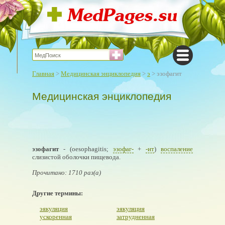
Главная
>
Медицинская энциклопедия
>
э
> эзофагит
Медицинская энциклопедия
эзофагит
- (oesophagitis;
эзофаг-
+
-ит
)
воспаление
слизистой оболочки пищевода.
Прочитано: 1710 раз(а)
Другие термины:
эякуляция
эякуляция
ускоренная
затрудненная