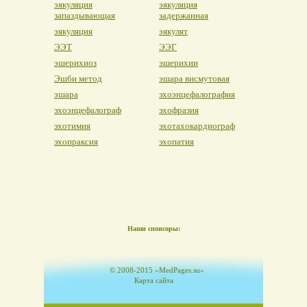
эякуляция
эякуляция
запаздывающая
задержанная
эякуляция
эякулят
ЭЭТ
ЭЭГ
эшерихиоз
эшерихии
Эшби метод
эшара висмутовая
эшара
эхоэнцефалография
эхоэнцефалограф
эхофразия
эхотимия
эхотахокардиограф
эхопраксия
эхопатия
Наши спонсоры:
© 2008-2015 «MedPages.su»
Карта сайта