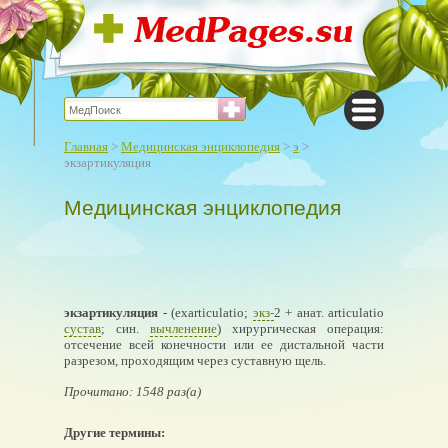
Главная
>
Медицинская энциклопедия
>
э
>
экзартикуляция
Медицинская энциклопедия
экзартикуляция
- (exarticulatio;
экз-
2 + анат. articulatio
сустав
; син.
вычленение
) хирургическая операция:
отсечение всей конечности или ее дистальной части
разрезом, проходящим через суставную щель.
Прочитано: 1548 раз(а)
Другие термины: