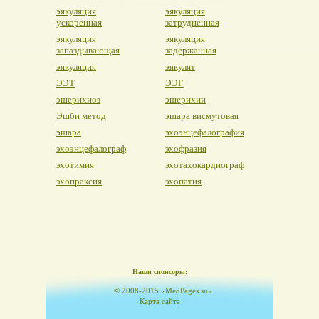
эякуляция
эякуляция
ускоренная
затрудненная
эякуляция
эякуляция
запаздывающая
задержанная
эякуляция
эякулят
ЭЭТ
ЭЭГ
эшерихиоз
эшерихии
Эшби метод
эшара висмутовая
эшара
эхоэнцефалография
эхоэнцефалограф
эхофразия
эхотимия
эхотахокардиограф
эхопраксия
эхопатия
Наши спонсоры:
© 2008-2015 «MedPages.su»
Карта сайта