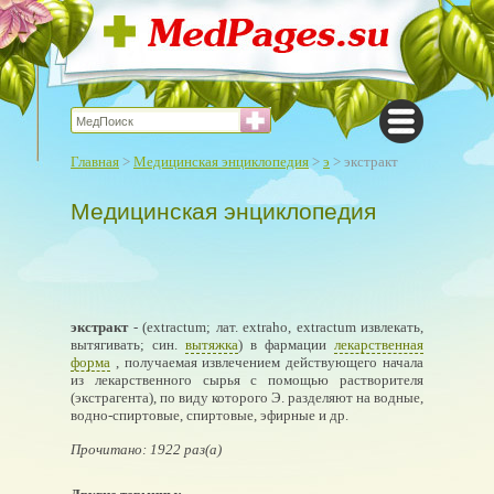
Главная
>
Медицинская энциклопедия
>
э
> экстракт
Медицинская энциклопедия
экстракт
- (extractum; лат. extraho, extractum извлекать,
вытягивать; син.
вытяжка
) в фармации
лекарственная
форма
, получаемая извлечением действующего начала
из лекарственного сырья с помощью растворителя
(экстрагента), по виду которого Э. разделяют на водные,
водно-спиртовые, спиртовые, эфирные и др.
Прочитано: 1922 раз(а)