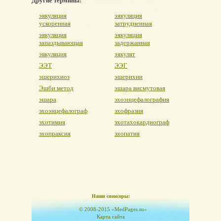
Другие термины:
эякуляция
эякуляция
ускоренная
затрудненная
эякуляция
эякуляция
запаздывающая
задержанная
эякуляция
эякулят
ЭЭТ
ЭЭГ
эшерихиоз
эшерихии
Эшби метод
эшара висмутовая
эшара
эхоэнцефалография
эхоэнцефалограф
эхофразия
эхотимия
эхотахокардиограф
эхопраксия
эхопатия
Наши спонсоры:
© 2008-2015 «MedPages.su»
Карта сайта