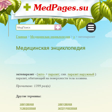
Главная
>
Медицинская энциклопедия
>
э
> эктопаразит
Медицинская энциклопедия
эктопаразит
- (
экто-
+
паразит
; син.
паразит наружный
)
паразит, обитающий на поверхности тела хозяина.
Прочитано: 1399 раз(а)
Другие термины:
эякуляция
эякуляция
ускоренная
затрудненная