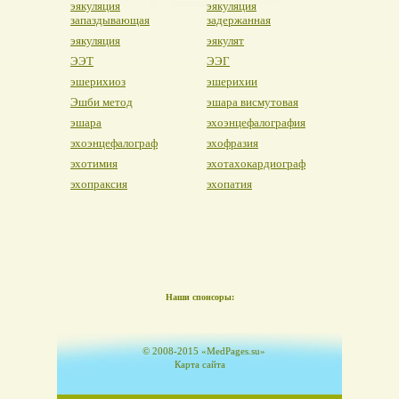
эякуляция
эякуляция
запаздывающая
задержанная
эякуляция
эякулят
ЭЭТ
ЭЭГ
эшерихиоз
эшерихии
Эшби метод
эшара висмутовая
эшара
эхоэнцефалография
эхоэнцефалограф
эхофразия
эхотимия
эхотахокардиограф
эхопраксия
эхопатия
Наши спонсоры:
© 2008-2015 «MedPages.su»
Карта сайта